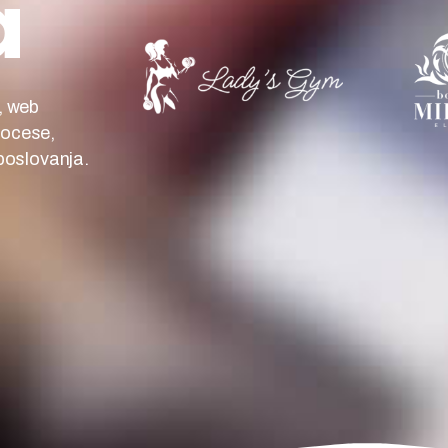
a
, web
rocese,
poslovanja.