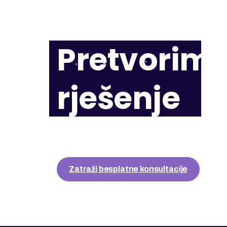
Pretvorimo
rješenje
Bez obzira da li vam je potreban interni po
kompletno digitalno rješenje, naš tim će 
Zatraži besplatne konsultacije