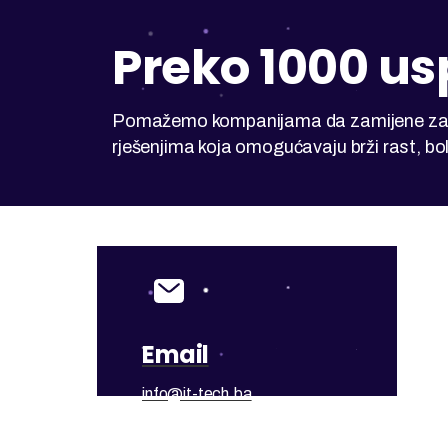
Preko 1000 us
Pomažemo kompanijama da zamijene zast
rješenjima koja omogućavaju brži rast, bol
Email
info@it-tech.ba