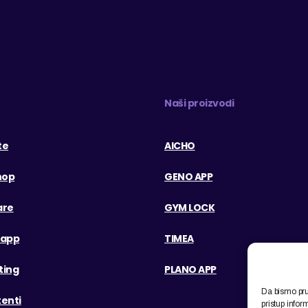
e
Naši proizvodi
te
AICHO
hop
GENO APP
are
GYM LOCK
eapp
TIMEA
ting
PLANO APP
Da bismo pruž
tenti
pristup info