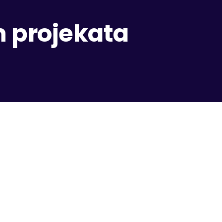
h projekata
Telefon
+387 60 321 96 94