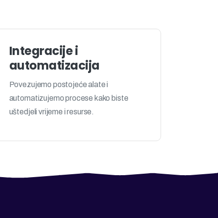
Integracije i
automatizacija
Povezujemo postojeće alate i
automatizujemo procese kako biste
uštedjeli vrijeme i resurse.