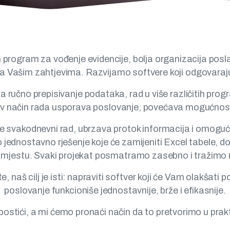
ostoji velika šansa da se može riješiti kvalitetnim soft
program za vođenje evidencije, bolja organizacija posla, 
a Vašim zahtjevima. Razvijamo softvere koji odgovaraju n
ručno prepisivanje podataka, rad u više različitih prog
kav način rada usporava poslovanje, povećava mogućnost
je svakodnevni rad, ubrzava protok informacija i omoguć
o jednostavno rješenje koje će zamijeniti Excel tabele, 
mjestu. Svaki projekat posmatramo zasebno i tražimo rje
, naš cilj je isti: napraviti softver koji će Vam olakšati 
poslovanje funkcioniše jednostavnije, brže i efikasnije.
postići, a mi ćemo pronaći način da to pretvorimo u prakt