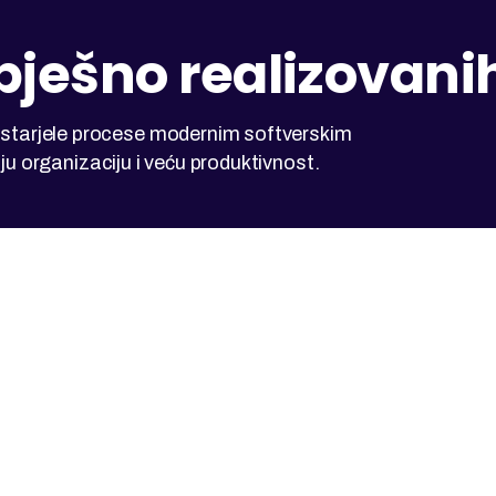
pješno realizovani
arjele procese modernim softverskim
ju organizaciju i veću produktivnost.
Lokacija
Magistralni put BB, Živinice