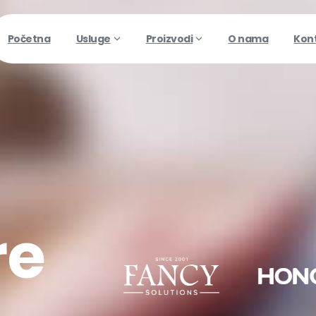
Početna
Usluge
Proizvodi
O nama
Kon
re