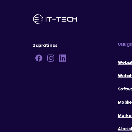
Uslug
Zaprati nas
Websi
Webs
Softw
Mobil
Marke
AI asis