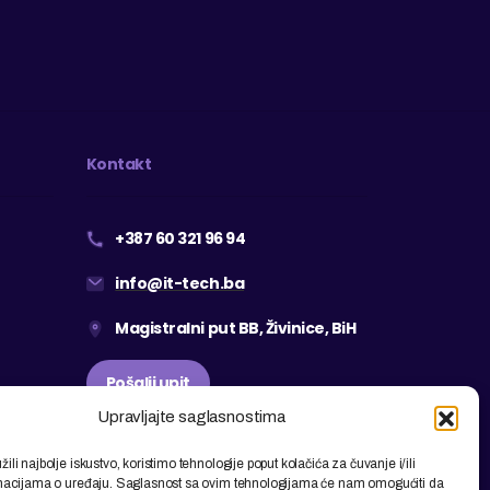
Kontakt
+387 60 321 96 94
info@it-tech.ba
Magistralni put BB, Živinice, BiH
Pošalji upit
Upravljajte saglasnostima
ili najbolje iskustvo, koristimo tehnologije poput kolačića za čuvanje i/ili
rmacijama o uređaju. Saglasnost sa ovim tehnologijama će nam omogućiti da